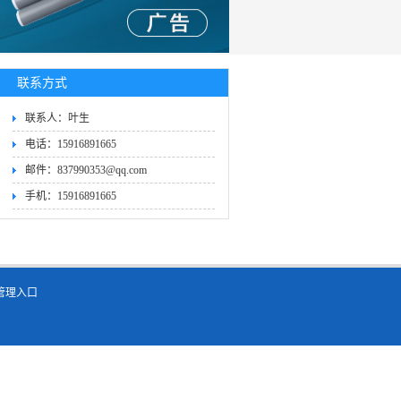
联系方式
联系人：叶生
电话：15916891665
邮件：837990353@qq.com
手机：15916891665
管理入口