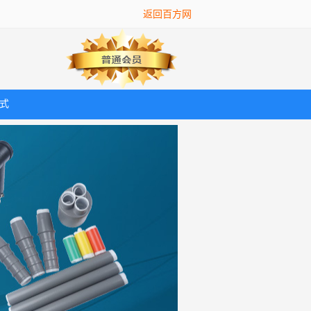
返回百方网
式